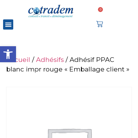
0
Ouvrir la barre d’outils
Accueil
/
Adhésifs
/ Adhésif PPAC
blanc impr rouge « Emballage client »